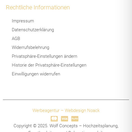
e
-
Rechtliche Informationen
b
i
o
n
Impressum
o
s
k
t
Datenschutzerklärung
-
a
AGB
f
g
r
Widerrufsbelehrung
a
Privatsphäre-Einstellungen ändern
m
-
Historie der Privatsphäre-Einstellungen
1
Einwilligungen widerrufen
-
l
i
g
h
t
Werbeagentur – Webdesign Noack
Copyright © 2025. Wolf Concepts – Hochzeitsplanung,