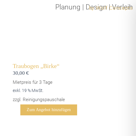
Zum
Planung
|
Design
|
Verleih
by Wolf Concepts
Inhalt
springen
Traubogen „Birke“
30,00
€
Mietpreis für 3 Tage
exkl. 19 % MwSt.
zzgl. Reinigungspauschale
Traubogen
Zum Angebot hinzufügen
"Birke"
Menge