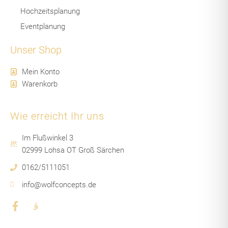
Hochzeitsplanung
Eventplanung
Unser Shop
Mein Konto
Warenkorb
Wie erreicht Ihr uns
Im Flußwinkel 3
02999 Lohsa OT Groß Särchen
0162/5111051
info@wolfconcepts.de
F
J
a
k
c
i