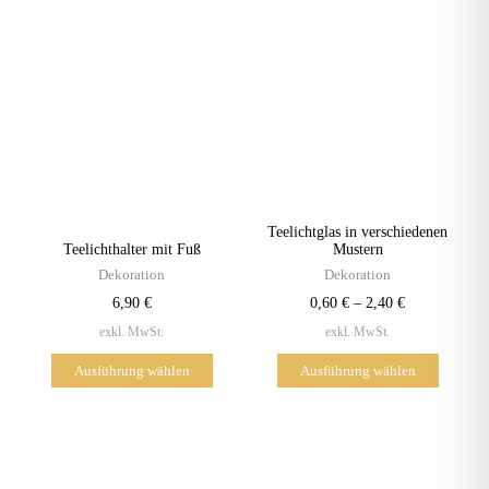
Dieses
Dieses
Produkt
Produkt
weist
weist
mehrere
mehrere
Varianten
Varianten
auf.
auf.
Die
Die
Optionen
Optionen
können
können
Teelichtglas in verschiedenen
auf
auf
Teelichthalter mit Fuß
Mustern
der
der
Dekoration
Dekoration
Produktseite
Produktseite
6,90
€
0,60
€
–
2,40
€
gewählt
gewählt
exkl. MwSt.
exkl. MwSt.
werden
werden
Ausführung wählen
Ausführung wählen
Dieses
Produkt
weist