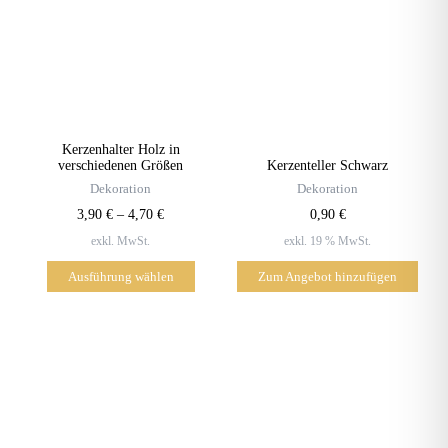
mehrere
Varianten
auf.
Die
Optionen
können
Kerzenhalter Holz in
auf
verschiedenen Größen
Kerzenteller Schwarz
der
Dekoration
Dekoration
Produktseite
3,90
€
–
4,70
€
0,90
€
gewählt
exkl. MwSt.
exkl. 19 % MwSt.
werden
Ausführung wählen
Zum Angebot hinzufügen