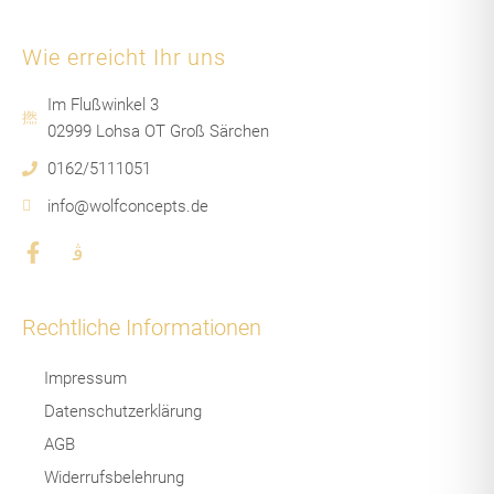
Wie erreicht Ihr uns
Im Flußwinkel 3
02999 Lohsa OT Groß Särchen
0162/5111051
info@wolfconcepts.de
F
J
a
k
c
i
e
-
Rechtliche Informationen
b
i
o
n
Impressum
o
s
k
t
Datenschutzerklärung
-
a
AGB
f
g
r
Widerrufsbelehrung
a