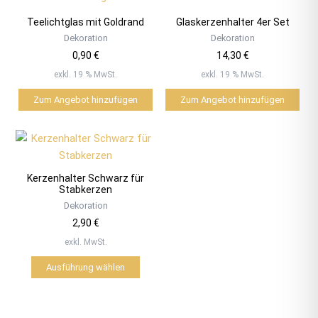
Teelichtglas mit Goldrand
Glaskerzenhalter 4er Set
Dekoration
Dekoration
0,90
€
14,30
€
exkl. 19 % MwSt.
exkl. 19 % MwSt.
Zum Angebot hinzufügen
Zum Angebot hinzufügen
Dieses
Produkt
weist
Kerzenhalter Schwarz für
mehrere
Stabkerzen
Varianten
Dekoration
auf.
2,90
€
Die
exkl. MwSt.
Optionen
Ausführung wählen
können
auf
der