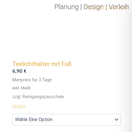
Zum
Planung
|
Design
|
Verleih
by Wolf Concepts
Inhalt
springen
Teelichthalter mit Fuß
6,90
€
Mietpreis für 3 Tage
exkl. MwSt.
zzgl. Reinigungspauschale
Teelichthalter
Größe
mit
Fuß