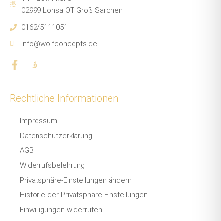
02999 Lohsa OT Groß Särchen
0162/5111051
info@wolfconcepts.de
F
J
a
k
c
i
e
-
Rechtliche Informationen
b
i
o
n
Impressum
o
s
k
t
Datenschutzerklärung
-
a
AGB
f
g
r
Widerrufsbelehrung
a
Privatsphäre-Einstellungen ändern
m
-
Historie der Privatsphäre-Einstellungen
1
Einwilligungen widerrufen
-