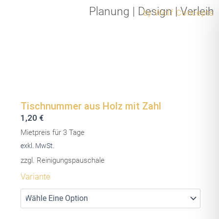
Zum
Planung
|
Design
|
Verleih
by Wolf Concepts
Inhalt
springen
Tischnummer aus Holz mit Zahl
1,20
€
Mietpreis für 3 Tage
exkl. MwSt.
zzgl. Reinigungspauschale
Tischnummer
Variante
aus
Holz