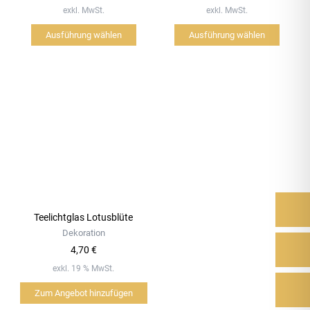
gewählt
gewählt
exkl. MwSt.
exkl. MwSt.
werden
werden
Ausführung wählen
Ausführung wählen
Teelichtglas Lotusblüte
Dekoration
4,70
€
exkl. 19 % MwSt.
Zum Angebot hinzufügen