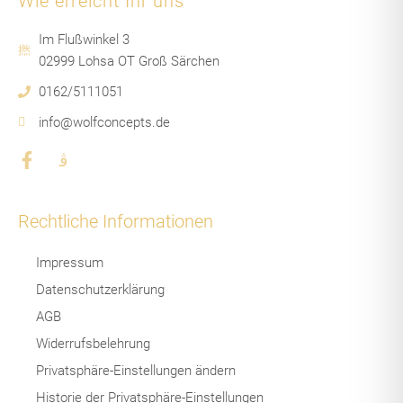
Wie erreicht Ihr uns
Im Flußwinkel 3
02999 Lohsa OT Groß Särchen
0162/5111051
info@wolfconcepts.de
F
J
a
k
c
i
e
-
Rechtliche Informationen
b
i
o
n
Impressum
o
s
k
t
Datenschutzerklärung
-
a
AGB
f
g
r
Widerrufsbelehrung
a
Privatsphäre-Einstellungen ändern
m
-
Historie der Privatsphäre-Einstellungen