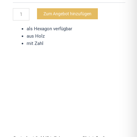
mit
Zum Angebot hinzufügen
Zahl
als Hexagon verfügbar
Menge
aus Holz
mit Zahl