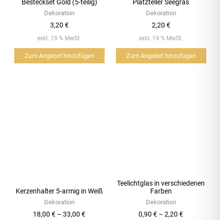
Besteckset Gold (5-teilig)
Platzteller Seegras
Dekoration
Dekoration
3,20
€
2,20
€
exkl. 19 % MwSt.
exkl. 19 % MwSt.
Zum Angebot hinzufügen
Zum Angebot hinzufügen
Dieses
Dieses
Produkt
Produkt
weist
weist
mehrere
mehrere
Varianten
Varianten
auf.
auf.
Die
Die
Optionen
Optionen
können
können
Teelichtglas in verschiedenen
auf
auf
Kerzenhalter 5-armig in Weiß
Farben
der
der
Dekoration
Dekoration
Produktseite
Produktseite
18,00
€
–
33,00
€
0,90
€
–
2,20
€