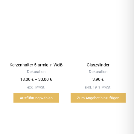
Dieses
Produkt
in
weist
Gold
mehrere
Varianten
Menge
auf.
Die
Optionen
können
Kerzenhalter 5-armig in Weiß
Glaszylinder
auf
Dekoration
Dekoration
der
18,00
€
–
33,00
€
3,90
€
Produktseite
exkl. MwSt.
exkl. 19 % MwSt.
gewählt
werden
Ausführung wählen
Zum Angebot hinzufügen
Dieses
Produkt
weist