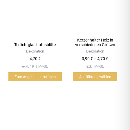
mehrere
Varianten
auf.
Die
Optionen
können
Kerzenhalter Holz in
auf
Teelichtglas Lotusblüte
verschiedenen Größen
der
Dekoration
Dekoration
Produktseite
4,70
€
3,90
€
–
4,70
€
gewählt
exkl. 19 % MwSt.
exkl. MwSt.
werden
Zum Angebot hinzufügen
Ausführung wählen