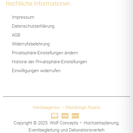
e
-
Rechtliche Informationen
b
i
o
n
Impressum
o
s
k
t
Datenschutzerklärung
-
a
AGB
f
g
r
Widerrufsbelehrung
a
Privatsphäre-Einstellungen ändern
m
-
Historie der Privatsphäre-Einstellungen
1
Einwilligungen widerrufen
-
l
i
g
h
t
Werbeagentur – Webdesign Noack
Copyright © 2025. Wolf Concepts – Hochzeitsplanung,
Eventbegleitung und Dekorationsverleih