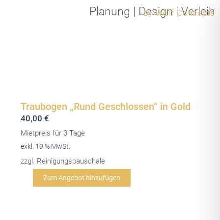
Zum
Planung
|
Design
|
Verleih
by Wolf Concepts
Inhalt
springen
Traubogen „Rund Geschlossen“ in Gold
40,00
€
Mietpreis für 3 Tage
exkl. 19 % MwSt.
zzgl. Reinigungspauschale
Traubogen
Zum Angebot hinzufügen
"Rund
Geschlossen"