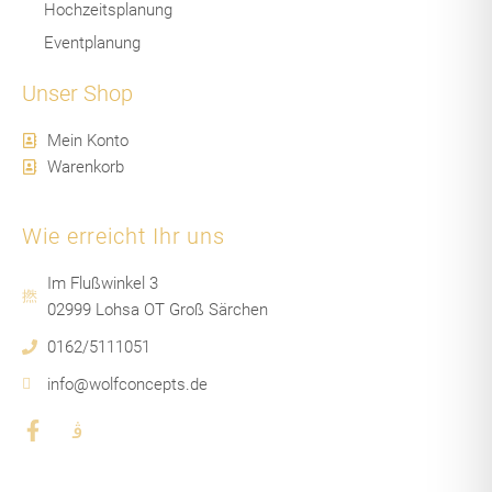
Hochzeitsplanung
Eventplanung
Unser Shop
Mein Konto
Warenkorb
Wie erreicht Ihr uns
Im Flußwinkel 3
02999 Lohsa OT Groß Särchen
0162/5111051
info@wolfconcepts.de
F
J
a
k
c
i