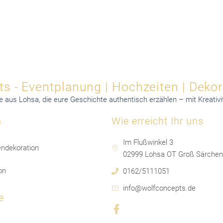
s - Eventplanung | Hochzeiten | Dekor
us Lohsa, die eure Geschichte authentisch erzählen – mit Kreativit
h
Wie erreicht Ihr uns
Im Flußwinkel 3
ndekoration
02999 Lohsa OT Groß Särchen
on
0162/5111051
info@wolfconcepts.de
e
F
J
a
k