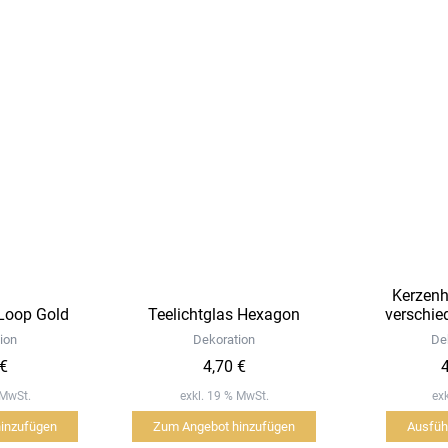
Schwarz
Menge
Kerzenha
 Loop Gold
Teelichtglas Hexagon
verschie
ion
Dekoration
De
€
4,70
€
 MwSt.
exkl. 19 % MwSt.
ex
inzufügen
Zum Angebot hinzufügen
Ausfüh